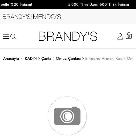
pette %20 İndirim!
5.000 Tl ve Üzeri 600 Tl Ek İndirim
Anasayfa
KADIN
Çanta
Omuz Çantası
Emporio Armani Kadın Omuz