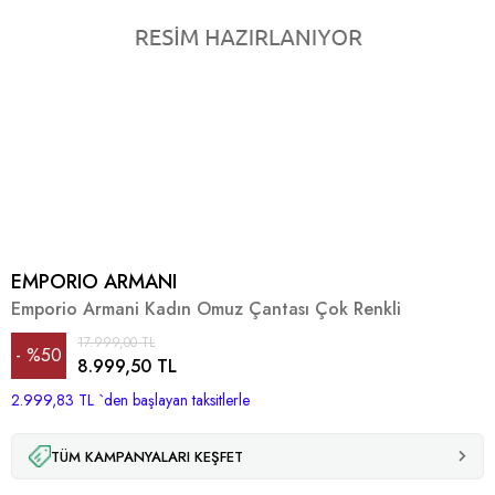
EMPORIO ARMANI
Emporio Armani Kadın Omuz Çantası Çok Renkli
17.999,00 TL
%
50
8.999,50 TL
2.999,83 TL
İndirim
`den başlayan taksitlerle
TÜM KAMPANYALARI KEŞFET