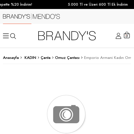
pette %20 İndirim!
5.000 Tl ve Üzeri 600 Tl Ek İndirim
Anasayfa
KADIN
Çanta
Omuz Çantası
Emporio Armani Kadın Omuz