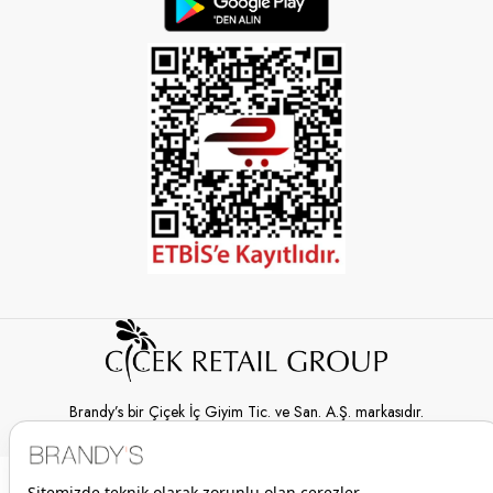
Brandy’s bir Çiçek İç Giyim Tic. ve San. A.Ş. markasıdır.
© 2026 Brandy’s | Her hakkı saklıdır.