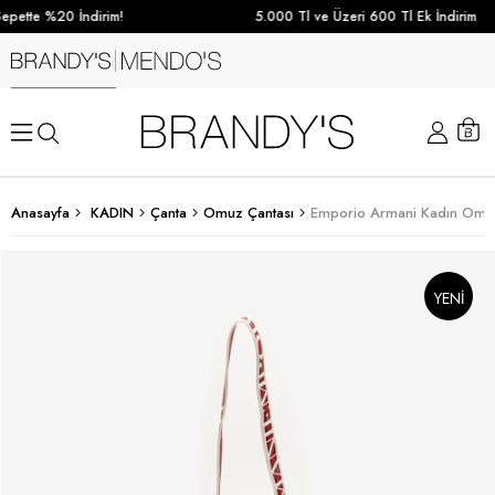
pette %20 İndirim!
5.000 Tl ve Üzeri 600 Tl Ek İndirim
Anasayfa
KADIN
Çanta
Omuz Çantası
Emporio Armani Kadın Omuz
YENI
SEZON