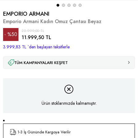
EMPORIO ARMANI
Emporio Armani Kadın Omuz Çantası Beyaz
23.999,00 TL
%
50
11.999,50 TL
3.999,83 TL
İndirim
`den başlayan taksitlerle
TÜM KAMPANYALARI KEŞFET
Ürün stoklarımızda kalmamıştır.
1-3 İş Gününde Kargoya Verilir