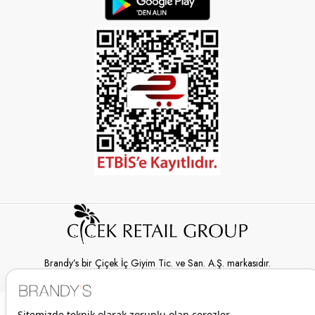
Brandy’s bir Çiçek İç Giyim Tic. ve San. A.Ş. markasıdır.
© 2026 Brandy’s | Her hakkı saklıdır.