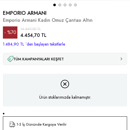
EMPORIO ARMANI
Emporio Armani Kadın Omuz Çantası Altın
14.849,00 TL
%
70
4.454,70 TL
1.484,90 TL
İndirim
`den başlayan taksitlerle
TÜM KAMPANYALARI KEŞFET
Ürün stoklarımızda kalmamıştır.
1-3 İş Gününde Kargoya Verilir