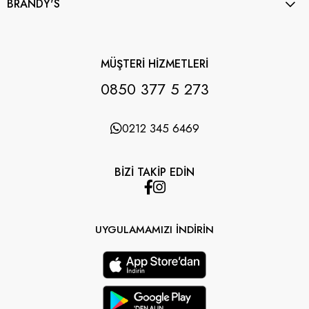
BRANDY'S
MÜŞTERİ HİZMETLERİ
0850 377 5 273
0212 345 6469
BİZİ TAKİP EDİN
UYGULAMAMIZI İNDİRİN