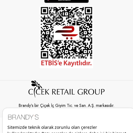
Brandy’s bir Çiçek İç Giyim Tic. ve San. A.Ş. markasıdır.
© 2026 Brandy’s | Her hakkı saklıdır.