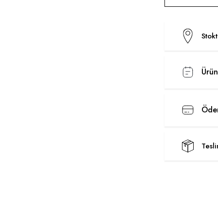
Stok
Ürün
Ödem
Tesl