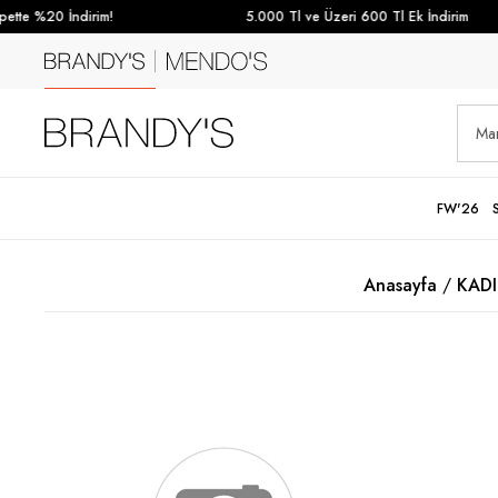
tte %20 İndirim!
5.000 Tl ve Üzeri 600 Tl Ek İndirim
FW'26
Anasayfa
KAD