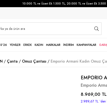
10.000 TL ve Üzeri Ek 1.500 TL, 20.000 TL ve Üzeri Ek 3.500 TL 
SS'26
YENİLER
ERKEK
KADIN
MARKALAR
İNDİRİM
KAMPANYALAR
GARA
IN
Çanta
Omuz Çantası
Emporio Armani Kadın Omuz Çan
EMPORIO 
Emporio Arma
8.969,00 TL
2.989,67 TL
`den 