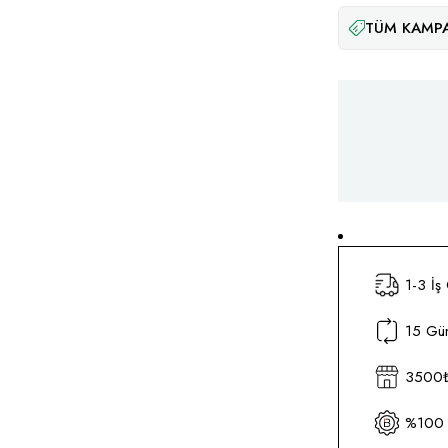
TÜM KAMPA
1-3 İş
15 Gün
3500₺ 
%100 O