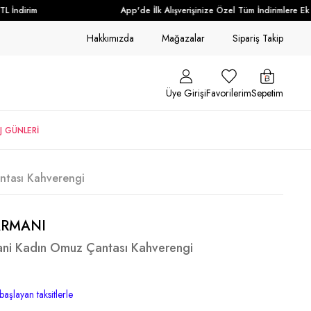
İndirim
App'de İlk Alışverişinize Özel Tüm İndirimlere Ek +
Hakkımızda
Mağazalar
Sipariş Takip
Üye Girişi
Favorilerim
Sepetim
J GÜNLERİ
tası Kahverengi
ARMANI
ni Kadın Omuz Çantası Kahverengi
başlayan taksitlerle