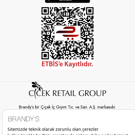
Brandy’s bir Çiçek İç Giyim Tic. ve San. A.Ş. markasıdır.
© 2026 Brandy’s | Her hakkı saklıdır.