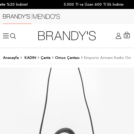
te %20 İndirim!
5.000 Tl ve Üzeri 600 Tl Ek İndirim
Anasayfa
KADIN
Çanta
Omuz Çantası
Emporio Armani Kadın Omuz