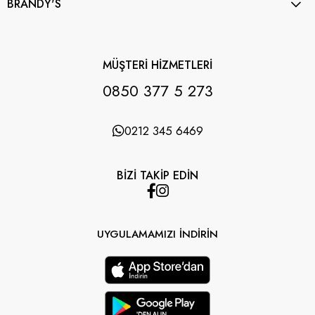
BRANDY'S
MÜŞTERİ HİZMETLERİ
0850 377 5 273
0212 345 6469
BİZİ TAKİP EDİN
UYGULAMAMIZI İNDİRİN