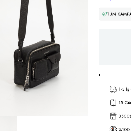
TÜM KAMPA
1-3 İş
15 Gün
3500₺ 
%100 O