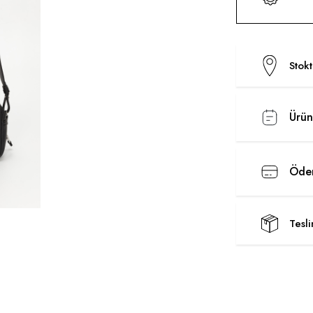
Stok
Ürün
Ödem
Tesl