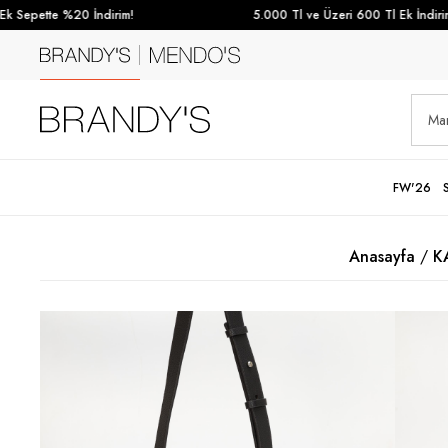
 Sepette %20 İndirim!
5.000 Tl ve Üzeri 600 Tl Ek İndirim
FW'26
Anasayfa
K