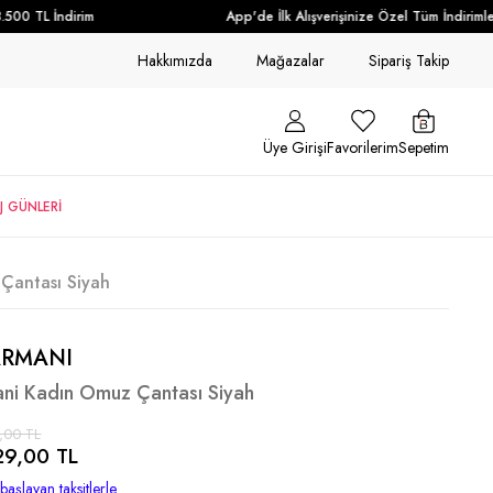
00 TL İndirim
App'de İlk Alışverişinize Özel Tüm İndirimlere
Hakkımızda
Mağazalar
Sipariş Takip
Üye Girişi
Favorilerim
Sepetim
J GÜNLERİ
Çantası Siyah
ARMANI
ni Kadın Omuz Çantası Siyah
,00 TL
29,00 TL
başlayan taksitlerle