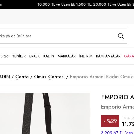
10.000 TL ve Üzeri Ek 1.500 TL, 20.000 TL ve Üzeri Ek 3.5
SS'26
YENİLER
ERKEK
KADIN
MARKALAR
İNDİRİM
KAMPANYALAR
GARA
ADIN
Çanta
Omuz Çantası
Emporio Armani Kadın Omuz 
EMPORIO 
Emporio Arma
16.419
%
29
11.7
İndirim
3.909,67 TL
`den 