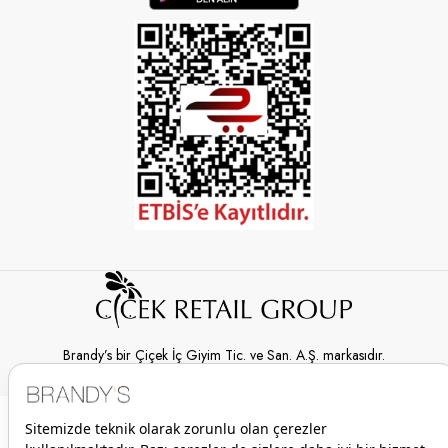
Brandy’s bir Çiçek İç Giyim Tic. ve San. A.Ş. markasıdır.
© 2026 Brandy’s | Her hakkı saklıdır.