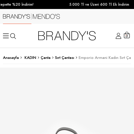
pette %20 İndirim!
5.000 Tl ve Üzeri 600 Tl Ek İndirim
Anasayfa
KADIN
Çanta
Sırt Çantası
Emporio Armani Kadın Sırt Çant