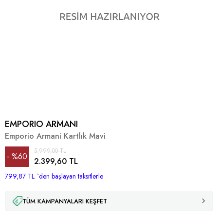
EMPORIO ARMANI
Emporio Armani Kartlık Mavi
5.999,00 TL
%
60
2.399,60 TL
799,87 TL
İndirim
`den başlayan taksitlerle
TÜM KAMPANYALARI KEŞFET