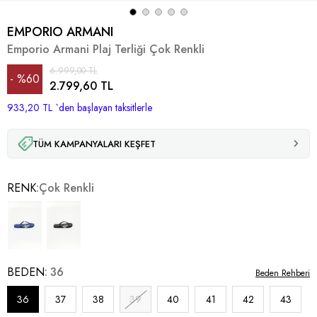
EMPORIO ARMANI
Emporio Armani Plaj Terliği Çok Renkli
6.999,00 TL
%
60
2.799,60 TL
933,20 TL
İndirim
`den başlayan taksitlerle
TÜM KAMPANYALARI KEŞFET
RENK
Çok Renkli
BEDEN
36
Beden Rehberi
36
37
38
39
40
41
42
43