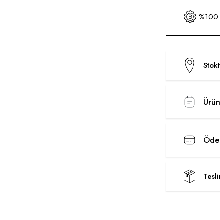
%100 O
Stok
Ürün
Ödem
Tesl