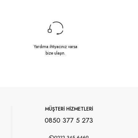
Yardıma ihtiyacınız varsa
bize ulaşın.
MÜŞTERİ HİZMETLERİ
0850 377 5 273
0212 345 6469