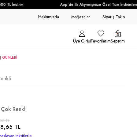
 TL İndirim
App'de İlk Alışverişinize Özel Tüm İndirimlere 
Hakkımızda
Mağazalar
Sipariş Takip
Üye Girişi
Favorilerim
Sepetim
J GÜNLERİ
enkli
 Çok Renkli
00 TL
8,65 TL
aşlayan taksitlerle