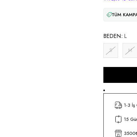
TÜM KAMPA
BEDEN
L
S
M
1-3 İş
15 Gün
3500₺ 