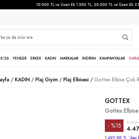
10.000 TL ve Üzeri Ek 1.500 TL, 20.000 TL ve Üzeri Ek 3.500
SS'26
YENİLER
ERKEK
KADIN
MARKALAR
İNDİRİM
KAMPANYALAR
GARA
ayfa
KADIN
Plaj Giyim
Plaj Elbisesi
Gottex Elbise Çok R
GOTTEX
Gottex Elbise
5.269,
%
15
4.47
İndirim
1.492,88 TL
`den b