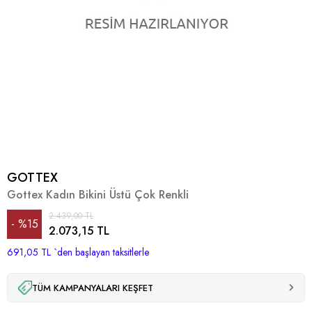
GOTTEX
Gottex Kadın Bikini Üstü Çok Renkli
2.439,00 TL
%
15
2.073,15 TL
691,05 TL
İndirim
`den başlayan taksitlerle
TÜM KAMPANYALARI KEŞFET