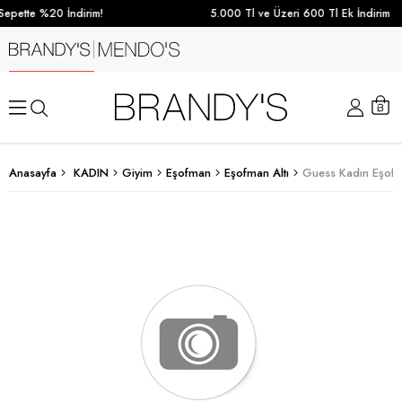
epette %20 İndirim!
5.000 Tl ve Üzeri 600 Tl Ek İndirim
Anasayfa
KADIN
Giyim
Eşofman
Eşofman Altı
Guess Kadın Eşofma