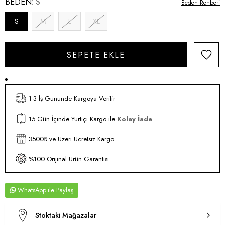
BEDEN
S
Beden Rehberi
S
M
L
XL
1-3 İş Gününde Kargoya Verilir
15 Gün İçinde Yurtiçi Kargo ile
Kolay İade
3500₺ ve Üzeri Ücretsiz Kargo
%100 Orijinal Ürün Garantisi
WhatsApp
Stoktaki Mağazalar