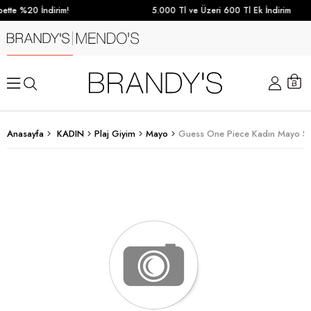
tte %20 İndirim!
5.000 Tl ve Üzeri 600 Tl Ek İndirim
Anasayfa
KADIN
Plaj Giyim
Mayo
Guess One Piece Kadın Mayo Si