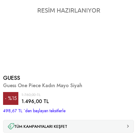
GUESS
Guess One Piece Kadın Mayo Siyah
1.760,00 TL
%
15
1.496,00 TL
498,67 TL
İndirim
`den başlayan taksitlerle
TÜM KAMPANYALARI KEŞFET