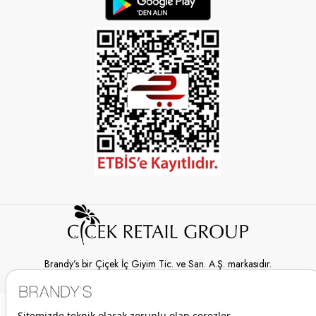
Brandy’s bir Çiçek İç Giyim Tic. ve San. A.Ş. markasıdır.
© 2026 Brandy’s | Her hakkı saklıdır.