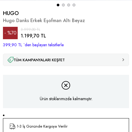
HUGO
Hugo Danks Erkek Eşofman Altı Beyaz
3.999,00 TL
%
70
1.199,70 TL
399,90 TL
İndirim
`den başlayan taksitlerle
TÜM KAMPANYALARI KEŞFET
Ürün stoklarımızda kalmamıştır.
1-3 İş Gününde Kargoya Verilir