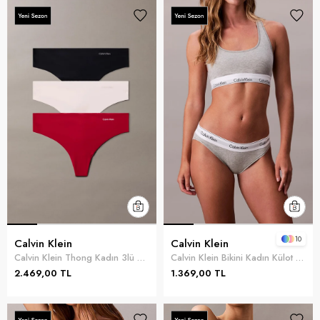
10
Calvin Klein
Calvin Klein
Calvin Klein Thong Kadın 3lü Külot Kırmızı
Calvin Klein Bikini Kadın Külot Gri
2.469,00 TL
1.369,00 TL