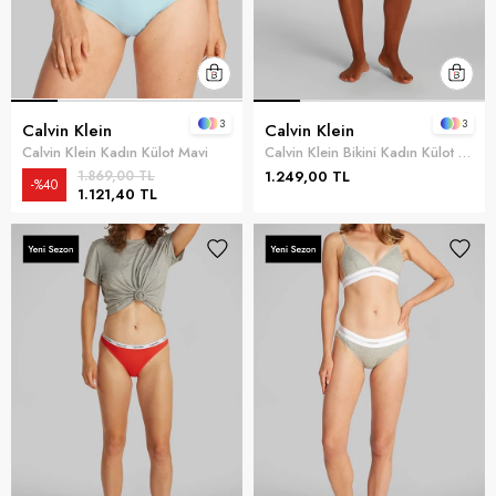
3
3
Calvin Klein
Calvin Klein
Calvin Klein Kadın Külot Mavi
Calvin Klein Bikini Kadın Külot Mor
1.869,00 TL
1.249,00 TL
%40
1.121,40 TL