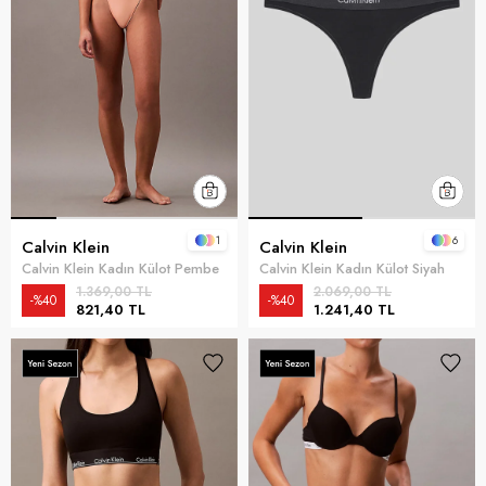
1
6
Calvin Klein
Calvin Klein
Calvin Klein Kadın Külot Pembe
Calvin Klein Kadın Külot Siyah
1.369,00 TL
2.069,00 TL
%40
%40
821,40 TL
1.241,40 TL