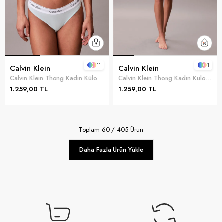
11
1
Calvin Klein
Calvin Klein
Calvin Klein Thong Kadın Külot Yeşil
Calvin Klein Thong Kadın Külot Siyah
1.259,00 TL
1.259,00 TL
Toplam
60
/
405
Ürün
Daha Fazla Ürün Yükle