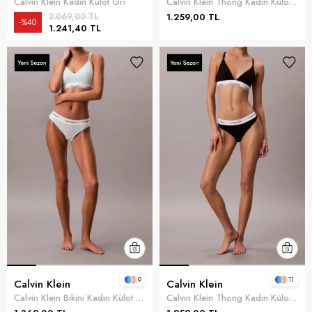
Calvin Klein Kadın Külot Gri
Calvin Klein Thong Kadın Külot Pembe
2.069,00 TL
1.259,00 TL
%40
1.241,40 TL
9
11
Calvin Klein
Calvin Klein
Calvin Klein Bikini Kadın Külot Yeşil
Calvin Klein Thong Kadın Külot Siyah