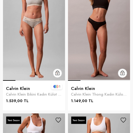
1
Calvin Klein
Calvin Klein
Calvin Klein Bikini Kadın Külot Gri
Calvin Klein Thong Kadın Külot Siyah
1.539,00 TL
1.149,00 TL