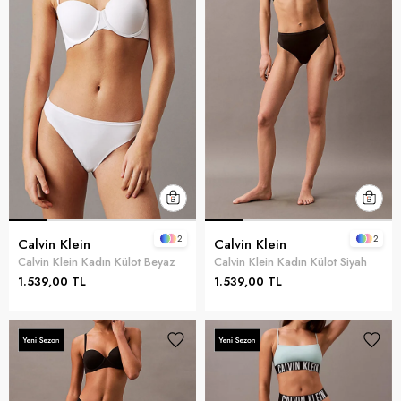
2
2
Calvin Klein
Calvin Klein
Calvin Klein Kadın Külot Beyaz
Calvin Klein Kadın Külot Siyah
1.539,00 TL
1.539,00 TL