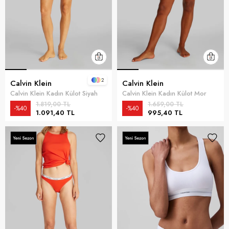
2
Calvin Klein
Calvin Klein
Calvin Klein Kadın Külot Siyah
Calvin Klein Kadın Külot Mor
1.819,00 TL
1.659,00 TL
%40
%40
1.091,40 TL
995,40 TL