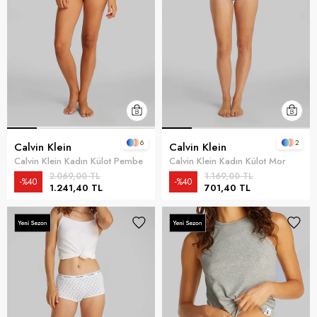
6
2
Calvin Klein
Calvin Klein
Calvin Klein Kadın Külot Pembe
Calvin Klein Kadın Külot Mor
2.069,00 TL
1.169,00 TL
%40
%40
1.241,40 TL
701,40 TL