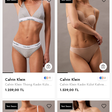
11
2
Calvin Klein
Calvin Klein
Calvin Klein Thong Kadın Külot Gri
Calvin Klein Kadın Külot Kahverengi
1.259,00 TL
1.539,00 TL