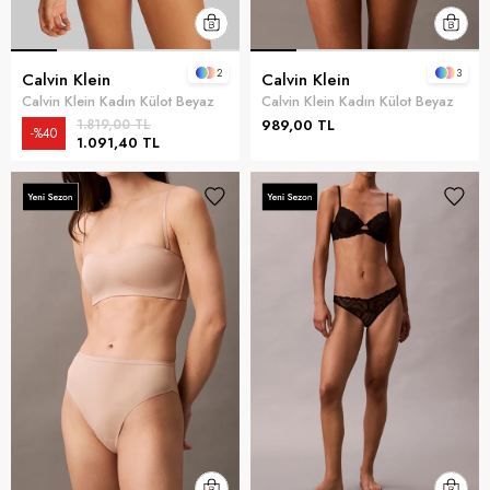
2
3
Calvin Klein
Calvin Klein
Calvin Klein Kadın Külot Beyaz
Calvin Klein Kadın Külot Beyaz
1.819,00 TL
989,00 TL
%40
1.091,40 TL