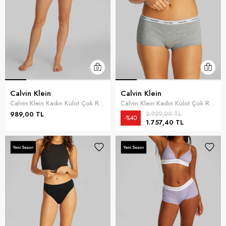
Calvin Klein
Calvin Klein
Calvin Klein Kadın Külot Çok Renkli
Calvin Klein Kadın Külot Çok Renkli
989,00 TL
2.929,00 TL
%40
1.757,40 TL