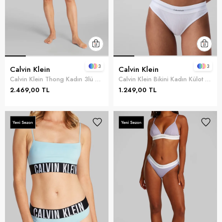
3
3
Calvin Klein
Calvin Klein
Calvin Klein Thong Kadın 3lü Külot Çok Renkli
Calvin Klein Bikini Kadın Külot Beyaz
2.469,00 TL
1.249,00 TL