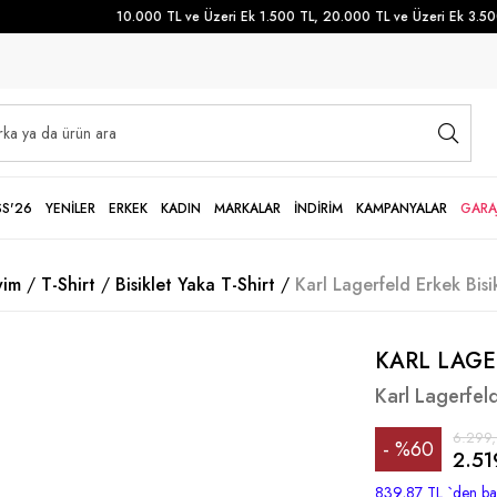
10.000 TL ve Üzeri Ek 1.500 TL, 20.000 TL ve Üzeri Ek 3.500 T
SS'26
YENİLER
ERKEK
KADIN
MARKALAR
İNDİRİM
KAMPANYALAR
GARA
yim
T-Shirt
Bisiklet Yaka T-Shirt
Karl Lagerfeld Erkek Bis
KARL LAGE
Karl Lagerfel
6.299
%
60
2.51
İndirim
839,87 TL
`den baş