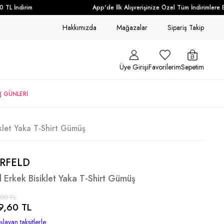
L İndirim
App'de İlk Alışverişinize Özel Tüm İndirimlere Ek
Hakkımızda
Mağazalar
Sipariş Takip
Üye Girişi
Favorilerim
Sepetim
J GÜNLERİ
iklet Yaka T-Shirt Gümüş
RFELD
d Erkek Bisiklet Yaka T-Shirt Gümüş
,00 TL
9,60 TL
layan taksitlerle