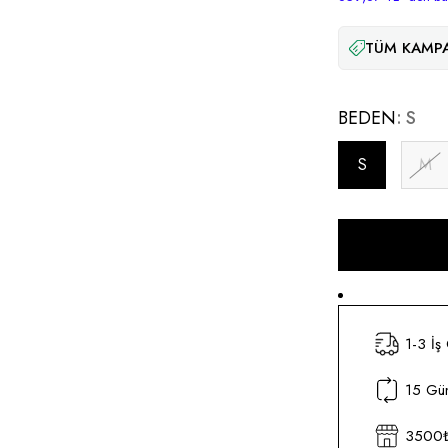
TÜM KAMPA
BEDEN
S
S
M
1-3 İş
15 Gün
3500₺ 