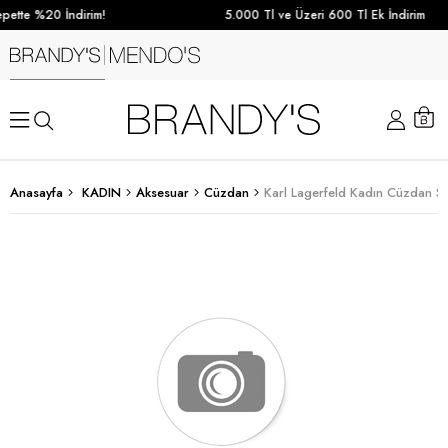
pette %20 İndirim!
5.000 Tl ve Üzeri 600 Tl Ek İndirim
Anasayfa
KADIN
Aksesuar
Cüzdan
Karl Lagerfeld Kadın Cüzdan Si