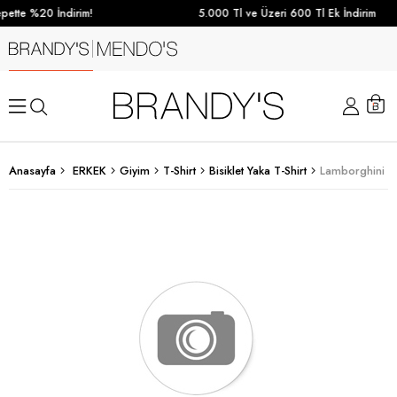
ette %20 İndirim!
5.000 Tl ve Üzeri 600 Tl Ek İndirim
Anasayfa
ERKEK
Giyim
T-Shirt
Bisiklet Yaka T-Shirt
Lamborghini Erk