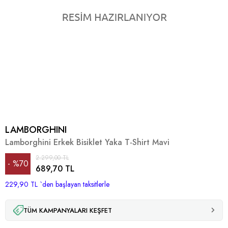
LAMBORGHINI
Lamborghini Erkek Bisiklet Yaka T-Shirt Mavi
2.299,00 TL
%
70
689,70 TL
229,90 TL
İndirim
`den başlayan taksitlerle
TÜM KAMPANYALARI KEŞFET