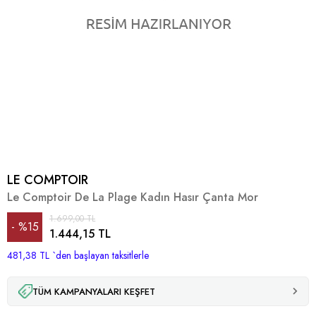
LE COMPTOIR
Le Comptoir De La Plage Kadın Hasır Çanta Mor
1.699,00 TL
%
15
1.444,15 TL
481,38 TL
İndirim
`den başlayan taksitlerle
TÜM KAMPANYALARI KEŞFET