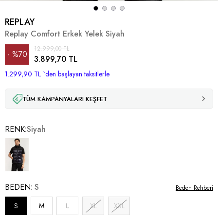
REPLAY
Replay Comfort Erkek Yelek Siyah
12.999,00 TL
%
70
3.899,70 TL
1.299,90 TL
İndirim
`den başlayan taksitlerle
TÜM KAMPANYALARI KEŞFET
RENK
Siyah
BEDEN
S
Beden Rehberi
S
M
L
XL
XXL