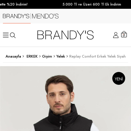
te %20 İndirim!
5.000 Tl ve Üzeri 600 Tl Ek İndirim
Anasayfa
ERKEK
Giyim
Yelek
Replay Comfort Erkek Yelek Siyah
YENI
SEZON