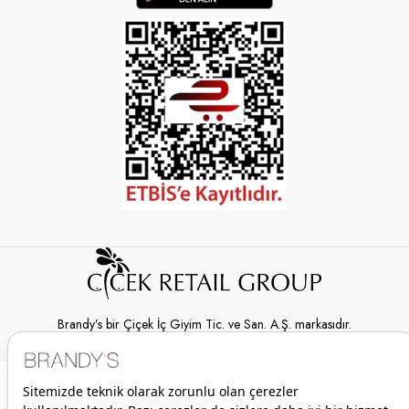
Brandy’s bir Çiçek İç Giyim Tic. ve San. A.Ş. markasıdır.
© 2026 Brandy’s | Her hakkı saklıdır.