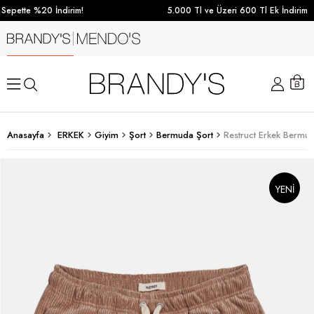
Sepette %20 İndirim!
5.000 Tl ve Üzeri 600 Tl Ek İndirim
Anasayfa
ERKEK
Giyim
Şort
Bermuda Şort
Restruct Erkek Bermud
YENI
SEZON