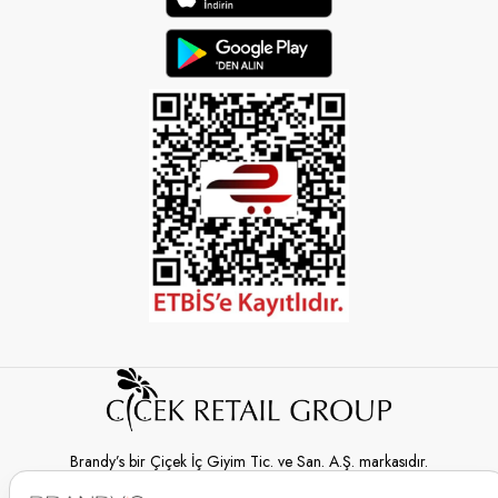
Brandy’s bir Çiçek İç Giyim Tic. ve San. A.Ş. markasıdır.