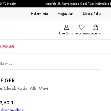
L İndirim
App'de İlk Alışverişinize Özel Tüm İndirimlere Ek
Hakkımızda
Mağazalar
Sipariş Takip
Üye Girişi
Favorilerim
Sepetim
J GÜNLERİ
tkı Mavi
FIGER
er Check Kadın Atkı Mavi
00 TL
9,60 TL
şlayan taksitlerle