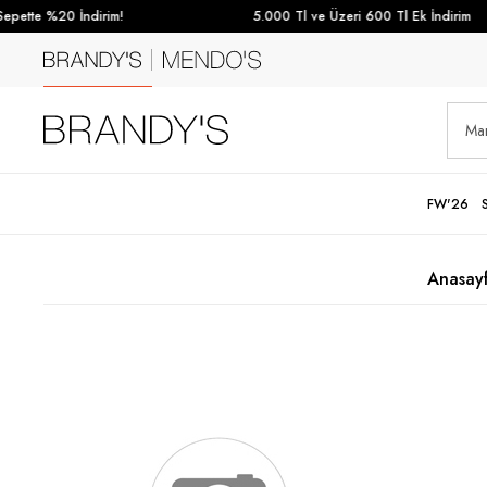
pette %20 İndirim!
5.000 Tl ve Üzeri 600 Tl Ek İndirim
FW'26
Anasay