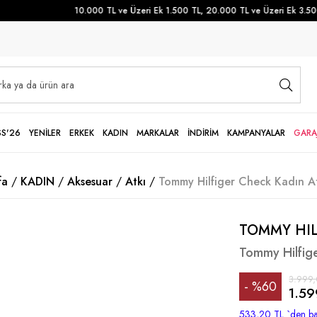
10.000 TL ve Üzeri Ek 1.500 TL, 20.000 TL ve Üzeri Ek 3.500 T
SS'26
YENİLER
ERKEK
KADIN
MARKALAR
İNDİRİM
KAMPANYALAR
GARA
fa
KADIN
Aksesuar
Atkı
Tommy Hilfiger Check Kadın A
TOMMY HIL
Tommy Hilfig
3.999,
%
60
1.59
İndirim
533,20 TL
`den ba