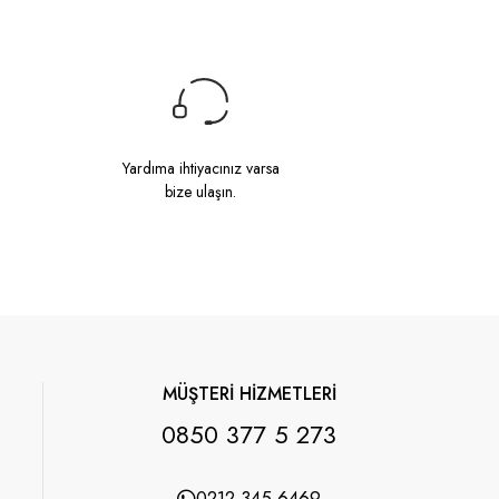
Yardıma ihtiyacınız varsa
bize ulaşın.
MÜŞTERİ HİZMETLERİ
0850 377 5 273
0212 345 6469