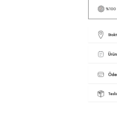
%100 O
Stok
Ürün
Ödem
Tesl