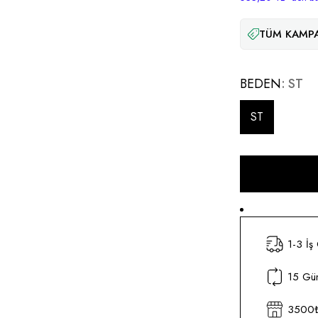
TÜM KAMPA
BEDEN
ST
ST
1-3 İş
15 Gün
3500₺ 