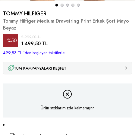
TOMMY HILFIGER
Tommy Hilfiger Medium Drawstring Print Erkek Şort Mayo
Beyaz
2.999,00 TL
%
50
1.499,50 TL
499,83 TL
İndirim
`den başlayan taksitlerle
TÜM KAMPANYALARI KEŞFET
Ürün stoklarımızda kalmamıştır.