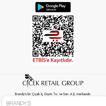
Brandy’s bir Çiçek İç Giyim Tic. ve San. A.Ş. markasıdır.
© 2026 Brandy’s | Her hakkı saklıdır.