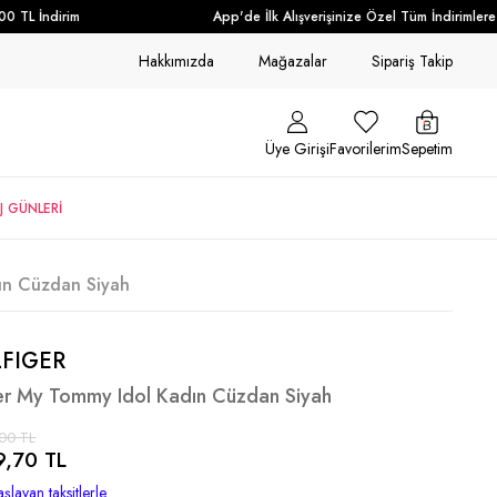
TL İndirim
App'de İlk Alışverişinize Özel Tüm İndirimlere E
Hakkımızda
Mağazalar
Sipariş Takip
Üye Girişi
Favorilerim
Sepetim
J GÜNLERİ
ın Cüzdan Siyah
FIGER
er My Tommy Idol Kadın Cüzdan Siyah
00 TL
9,70 TL
şlayan taksitlerle