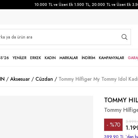
10.000 TL ve Üzeri Ek 1.500 TL, 20.000 TL ve Üzeri Ek 3.500 
SS'26
YENİLER
ERKEK
KADIN
MARKALAR
İNDİRİM
KAMPANYALAR
GARA
IN
Aksesuar
Cüzdan
Tommy Hilfiger My Tommy Idol Kad
TOMMY HIL
Tommy Hilfig
3.999,
%
70
1.19
İndirim
399,90 TL
`den ba