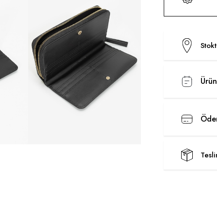
Stok
Ürün
Ödem
Tesl