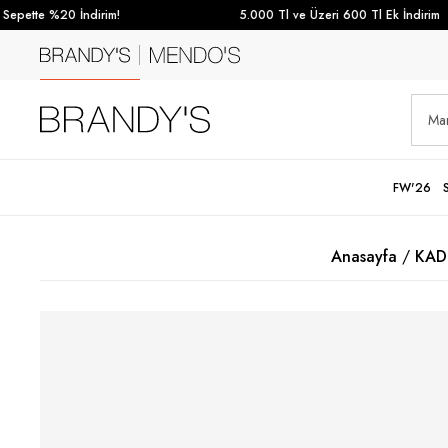
epette %20 İndirim!
5.000 Tl ve Üzeri 600 Tl Ek İndirim
FW'26
Anasayfa
KAD