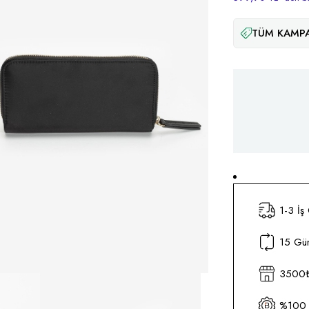
TÜM KAMPA
1-3 İş
15 Gün
3500₺ 
%100 O