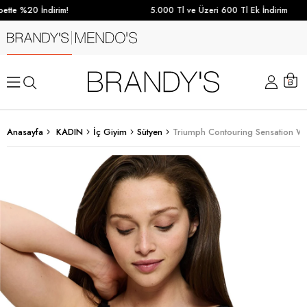
tte %20 İndirim!
5.000 Tl ve Üzeri 600 Tl Ek İndirim
Anasayfa
KADIN
İç Giyim
Sütyen
Triumph Contouring Sensation W0