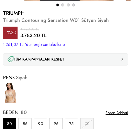
TRIUMPH
Triumph Contouring Sensation W01 Sütyen Siyah
4.729,00 TL
%
20
3.783,20 TL
1.261,07 TL
İndirim
`den başlayan taksitlerle
TÜM KAMPANYALARI KEŞFET
RENK
Siyah
BEDEN
80
Beden Rehberi
80
85
90
95
75
70