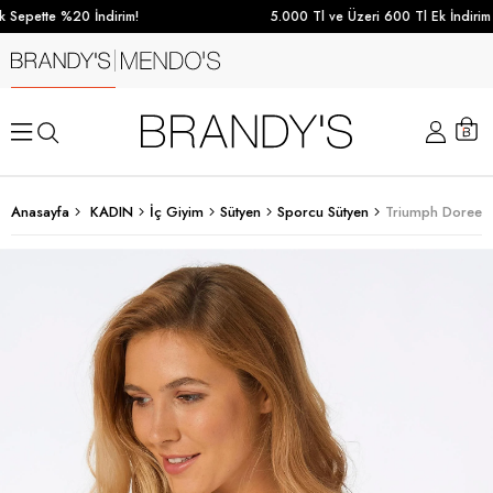
Sepette %20 İndirim!
5.000 Tl ve Üzeri 600 Tl Ek İndirim
Anasayfa
KADIN
İç Giyim
Sütyen
Sporcu Sütyen
Triumph Doreen 