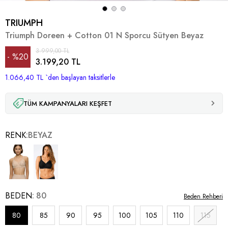
TRIUMPH
Triumph Doreen + Cotton 01 N Sporcu Sütyen Beyaz
3.999,00 TL
%
20
3.199,20 TL
1.066,40 TL
İndirim
`den başlayan taksitlerle
TÜM KAMPANYALARI KEŞFET
RENK
BEYAZ
BEDEN
80
Beden Rehberi
80
85
90
95
100
105
110
115