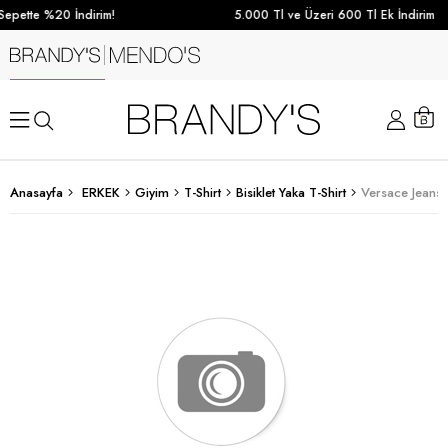
epette %20 İndirim!
5.000 Tl ve Üzeri 600 Tl Ek İndirim
Anasayfa
ERKEK
Giyim
T-Shirt
Bisiklet Yaka T-Shirt
Versace Jeans C