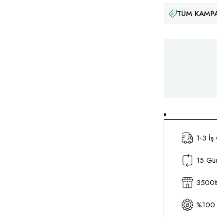
TÜM KAMPA
1-3 İş
15 Gün
3500₺ 
%100 O