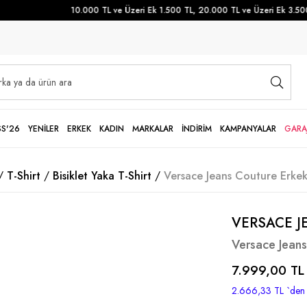
10.000 TL ve Üzeri Ek 1.500 TL, 20.000 TL ve Üzeri Ek 3.500 
SS'26
YENİLER
ERKEK
KADIN
MARKALAR
İNDİRİM
KAMPANYALAR
GARA
T-Shirt
Bisiklet Yaka T-Shirt
Versace Jeans Couture Erkek 
VERSACE J
Versace Jeans
7.999,00 TL
2.666,33 TL
`den 