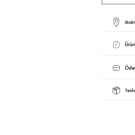
Stok
Ürün
Ödem
Tesl