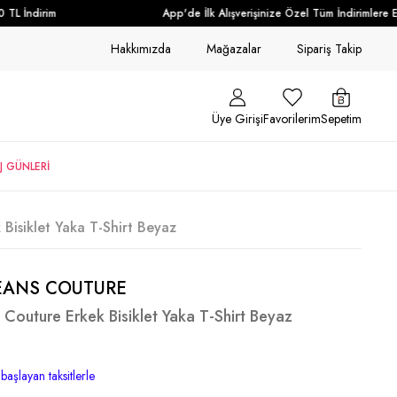
TL İndirim
App'de İlk Alışverişinize Özel Tüm İndirimlere Ek
Hakkımızda
Mağazalar
Sipariş Takip
Üye Girişi
Favorilerim
Sepetim
J GÜNLERİ
Bisiklet Yaka T-Shirt Beyaz
EANS COUTURE
 Couture Erkek Bisiklet Yaka T-Shirt Beyaz
başlayan taksitlerle