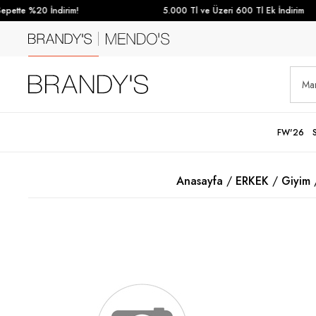
pette %20 İndirim!
5.000 Tl ve Üzeri 600 Tl Ek İndirim
FW'26
Anasayfa
ERKEK
Giyim