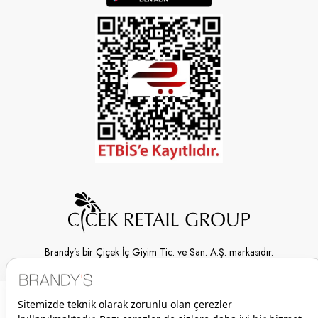
Brandy’s bir Çiçek İç Giyim Tic. ve San. A.Ş. markasıdır.
© 2026 Brandy’s | Her hakkı saklıdır.