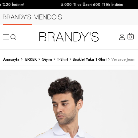
 %20 İndirim!
5.000 Tl ve Üzeri 600 Tl Ek İndirim
Anasayfa
ERKEK
Giyim
T-Shirt
Bisiklet Yaka T-Shirt
Versace Jeans 