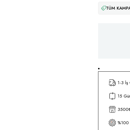
TÜM KAMPA
1-3 İş
15 Gün
3500₺ 
%100 O