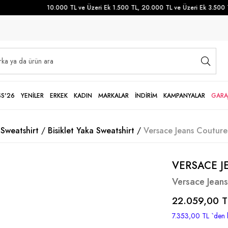
10.000 TL ve Üzeri Ek 1.500 TL, 20.000 TL ve Üzeri Ek 3.500 TL 
SS'26
YENİLER
ERKEK
KADIN
MARKALAR
İNDİRİM
KAMPANYALAR
GARA
Sweatshirt
Bisiklet Yaka Sweatshirt
Versace Jeans Couture
VERSACE J
Versace Jeans
22.059,00 T
7.353,00 TL
`den 