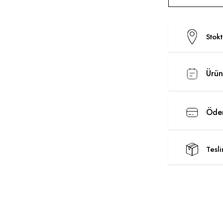
Stok
Ürün
Ödem
Tesl