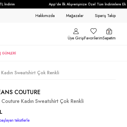
İndirim
App'de İlk Alışverişinize Özel Tüm İndirimlere Ek +
Hakkımızda
Mağazalar
Sipariş Takip
Üye Girişi
Favorilerim
Sepetim
J GÜNLERİ
 Kadın Sweatshirt Çok Renkli
EANS COUTURE
 Couture Kadın Sweatshirt Çok Renkli
L
başlayan taksitlerle