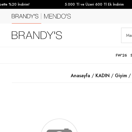
te %20 İndirim!
5.000 Tl ve Üzeri 600 Tl Ek İndirim
FW'26
Anasayfa
KADIN
Giyim