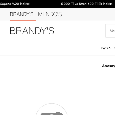
epette %20 İndirim!
5.000 Tl ve Üzeri 600 Tl Ek İndirim
FW'26
Anasay