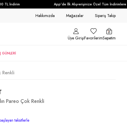
TL İndirim
App'de İlk Alışverişinize Özel Tüm İndirimlere E
Hakkımızda
Mağazalar
Sipariş Takip
Üye Girişi
Favorilerim
Sepetim
J GÜNLERİ
 Renkli
T
ın Pareo Çok Renkli
aşlayan taksitlerle