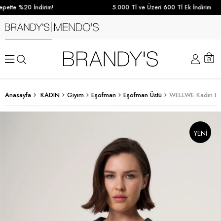
pette %20 İndirim!
5.000 Tl ve Üzeri 600 Tl Ek İndirim
Anasayfa
KADIN
Giyim
Eşofman
Eşofman Üstü
WELLWE Kadın Eş
YENI
SEZON