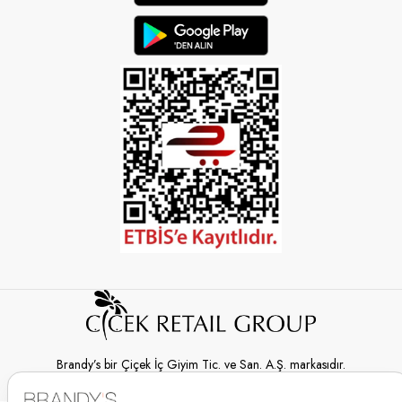
Brandy’s bir Çiçek İç Giyim Tic. ve San. A.Ş. markasıdır.
© 2026 Brandy’s | Her hakkı saklıdır.