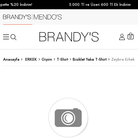
ette %20 İndirim!
5.000 Tl ve Üzeri 600 Tl Ek İndirim
Anasayfa
ERKEK
Giyim
T-Shirt
Bisiklet Yaka T-Shirt
Zeybra Erkek Bi