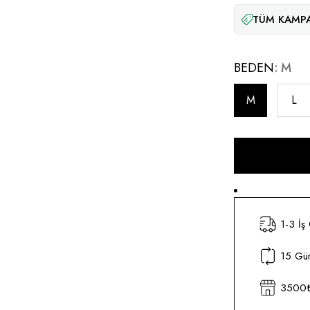
TÜM KAMPA
BEDEN
M
M
L
1-3 İş
15 Gün
3500₺ 