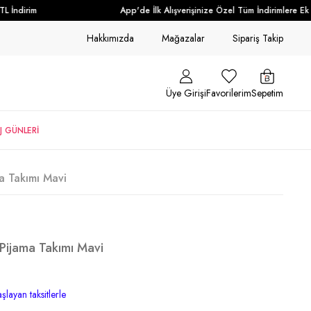
İndirim
App'de İlk Alışverişinize Özel Tüm İndirimlere Ek +
Hakkımızda
Mağazalar
Sipariş Takip
Üye Girişi
Favorilerim
Sepetim
J GÜNLERİ
a Takımı Mavi
Pijama Takımı Mavi
şlayan taksitlerle