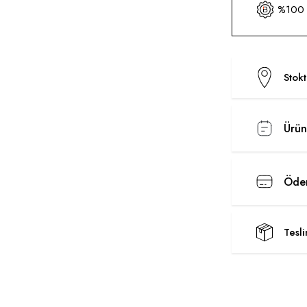
%100 O
Stok
Ürün
Ödem
Tesl