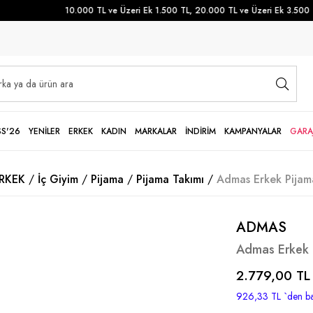
10.000 TL ve Üzeri Ek 1.500 TL, 20.000 TL ve Üzeri Ek 3.500 TL 
SS'26
YENİLER
ERKEK
KADIN
MARKALAR
İNDİRİM
KAMPANYALAR
GARA
RKEK
İç Giyim
Pijama
Pijama Takımı
Admas Erkek Pijam
ADMAS
Admas Erkek 
2.779,00 TL
926,33 TL
`den ba