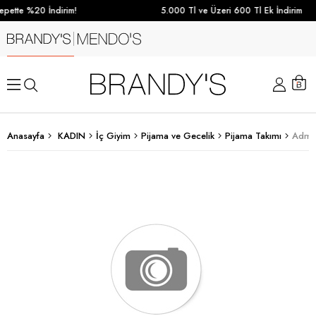
pette %20 İndirim!
5.000 Tl ve Üzeri 600 Tl Ek İndirim
Anasayfa
KADIN
İç Giyim
Pijama ve Gecelik
Pijama Takımı
Admas