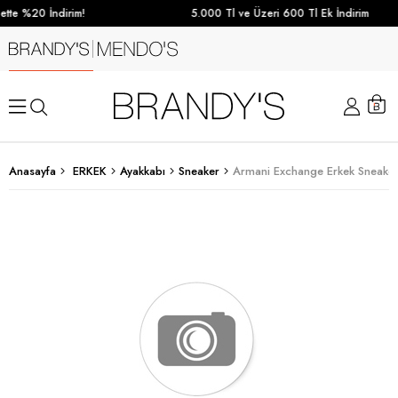
tte %20 İndirim!
5.000 Tl ve Üzeri 600 Tl Ek İndirim
Anasayfa
ERKEK
Ayakkabı
Sneaker
Armani Exchange Erkek Sneaker