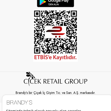
Brandy’s bir Çiçek İç Giyim Tic. ve San. A.Ş. markasıdır.
© 2026 Brandy’s | Her hakkı saklıdır.