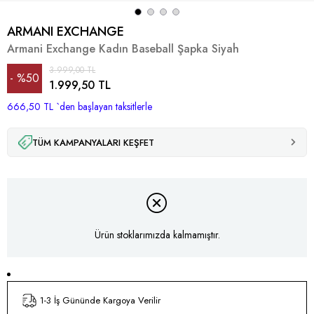
ARMANI EXCHANGE
Armani Exchange Kadın Baseball Şapka Siyah
3.999,00 TL
%
50
1.999,50 TL
666,50 TL
İndirim
`den başlayan taksitlerle
TÜM KAMPANYALARI KEŞFET
Ürün stoklarımızda kalmamıştır.
1-3 İş Gününde Kargoya Verilir