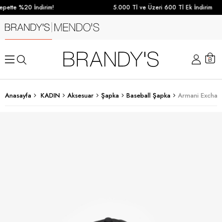
pette %20 İndirim!
5.000 Tl ve Üzeri 600 Tl Ek İndirim
Anasayfa
KADIN
Aksesuar
Şapka
Baseball Şapka
Armani Exchang