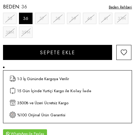
BEDEN
36
Beden Rehberi
35
36
37
38
39
40
41
37M
38M
39M
1-3 İş Gününde Kargoya Verilir
15 Gün İçinde Yurtiçi Kargo ile
Kolay İade
3500₺ ve Üzeri Ücretsiz Kargo
%100 Orijinal Ürün Garantisi
WhatsApp