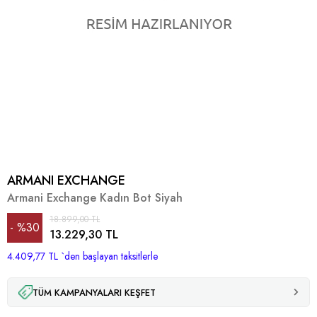
ARMANI EXCHANGE
Armani Exchange Kadın Bot Siyah
18.899,00 TL
%
30
13.229,30 TL
4.409,77 TL
İndirim
`den başlayan taksitlerle
TÜM KAMPANYALARI KEŞFET