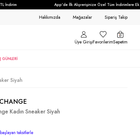
İndirim
App'de İlk Alışverişinize Özel Tüm İndirimlere Ek +
Hakkımızda
Mağazalar
Sipariş Takip
Üye Girişi
Favorilerim
Sepetim
J GÜNLERİ
ker Siyah
XCHANGE
nge Kadın Sneaker Siyah
başlayan taksitlerle