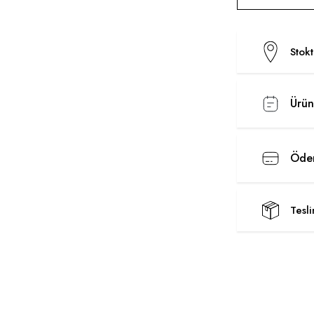
Stok
Ürün
Ödem
Tesl