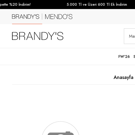
tte %20 İndirim!
5.000 Tl ve Üzeri 600 Tl Ek İndirim
FW'26
Anasayfa