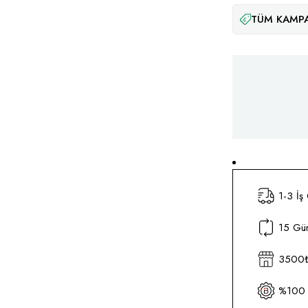
TÜM KAMPA
1-3 İş
15 Gün
3500₺ 
%100 O