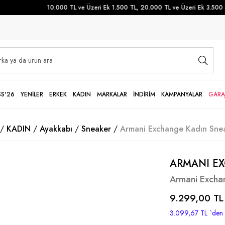
10.000 TL ve Üzeri Ek 1.500 TL, 20.000 TL ve Üzeri Ek 3.500 TL 
SS'26
YENİLER
ERKEK
KADIN
MARKALAR
İNDİRİM
KAMPANYALAR
GARA
KADIN
Ayakkabı
Sneaker
Armani Exchange Kadın Snea
ARMANI E
Armani Excha
9.299,00 TL
3.099,67 TL
`den 