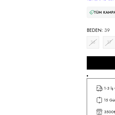
TÜM KAMPA
BEDEN
39
36
37
1-3 İş
15 Gün
3500₺ 