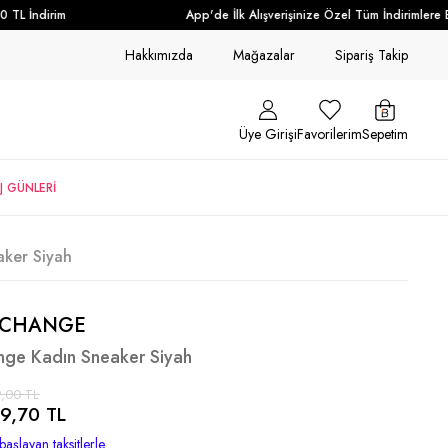
TL İndirim
App'de İlk Alışverişinize Özel Tüm İndirimlere E
Hakkımızda
Mağazalar
Sipariş Takip
Üye Girişi
Favorilerim
Sepetim
J GÜNLERİ
ker Siyah
XCHANGE
nge Kadın Sneaker Siyah
,00 TL
9,70 TL
başlayan taksitlerle