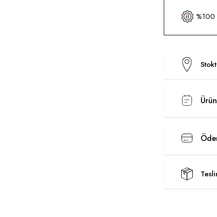
%100 O
Stok
Ürün
Ödem
Tesl