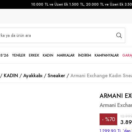
10.000 TL ve Üzeri Ek 1.500 TL, 20.000 TL ve Üzeri Ek 3.500 
SS'26
YENİLER
ERKEK
KADIN
MARKALAR
İNDİRİM
KAMPANYALAR
GARA
KADIN
Ayakkabı
Sneaker
Armani Exchange Kadın Snea
ARMANI E
Armani Excha
12.999
%
70
3.89
İndirim
1.299,90 TL
`den 