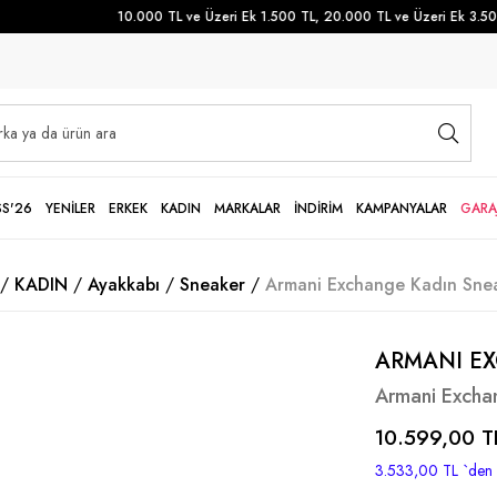
10.000 TL ve Üzeri Ek 1.500 TL, 20.000 TL ve Üzeri Ek 3.500 
SS'26
YENİLER
ERKEK
KADIN
MARKALAR
İNDİRİM
KAMPANYALAR
GARA
KADIN
Ayakkabı
Sneaker
Armani Exchange Kadın Snea
ARMANI E
Armani Excha
10.599,00 T
3.533,00 TL
`den 