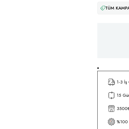
TÜM KAMPA
1-3 İş
15 Gün
3500₺ 
%100 O