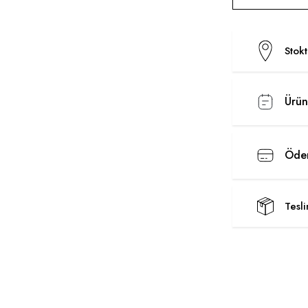
Stok
Ürün
Ödem
Tesl