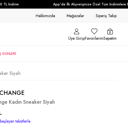
TL İndirim
App'de İlk Alışverişinize Özel Tüm İndirimlere Ek
Hakkımızda
Mağazalar
Sipariş Takip
Üye Girişi
Favorilerim
Sepetim
J GÜNLERİ
ker Siyah
XCHANGE
nge Kadın Sneaker Siyah
L
başlayan taksitlerle