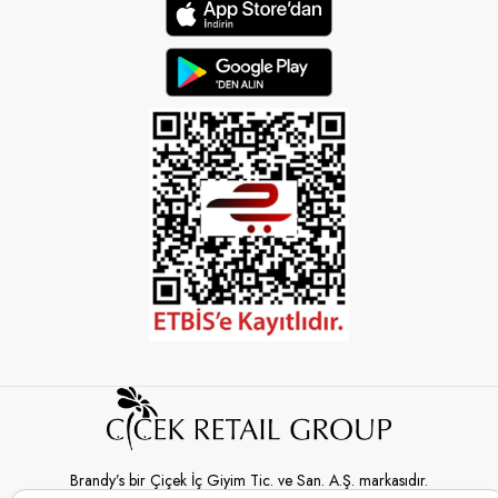
Brandy’s bir Çiçek İç Giyim Tic. ve San. A.Ş. markasıdır.