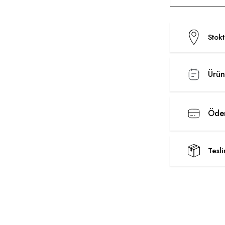
Stok
Ürün
Ödem
Tesl