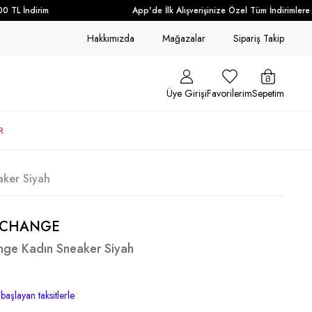
TL İndirim
App'de İlk Alışverişinize Özel Tüm İndirimlere E
Hakkımızda
Mağazalar
Sipariş Takip
Üye Girişi
Favorilerim
Sepetim
R
ker Siyah
XCHANGE
nge Kadın Sneaker Siyah
başlayan taksitlerle