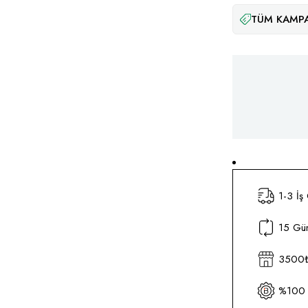
TÜM KAMPA
1-3 İş
15 Gün
3500₺ 
%100 O