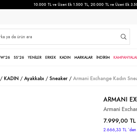
10.000 TL ve Üzeri Ek 1.500 TL, 20.000 TL ve Üzeri Ek 3.500 
FW'26
SS'26
YENİLER
ERKEK
KADIN
MARKALAR
İNDİRİM
KAMPANYALA
KADIN
Ayakkabı
Sneaker
Armani Exchange Kadın Snea
ARMANI E
Armani Excha
7.999,00 TL
2.666,33 TL
`den 