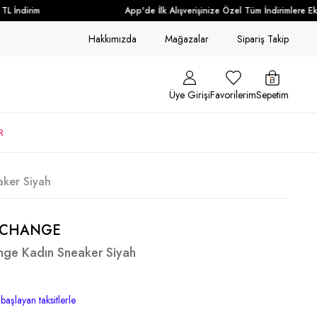
 İndirim
App'de İlk Alışverişinize Özel Tüm İndirimlere Ek +
Hakkımızda
Mağazalar
Sipariş Takip
Üye Girişi
Favorilerim
Sepetim
R
ker Siyah
XCHANGE
nge Kadın Sneaker Siyah
başlayan taksitlerle