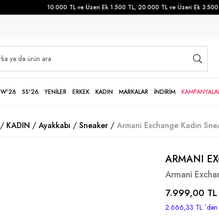
10.000 TL ve Üzeri Ek 1.500 TL, 20.000 TL ve Üzeri Ek 3.500 TL
FW'26
SS'26
YENİLER
ERKEK
KADIN
MARKALAR
İNDİRİM
KAMPANYALA
KADIN
Ayakkabı
Sneaker
Armani Exchange Kadın Snea
ARMANI E
Armani Excha
7.999,00 TL
2.666,33 TL
`den 