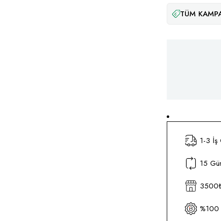
TÜM KAMPA
1-3 İş
15 Gün
3500₺ 
%100 O