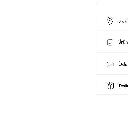
Stok
Ürün
Ödem
Tesl