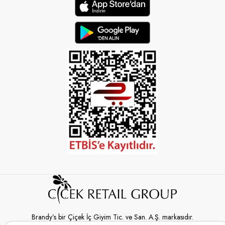
Brandy’s bir Çiçek İç Giyim Tic. ve San. A.Ş. markasıdır.