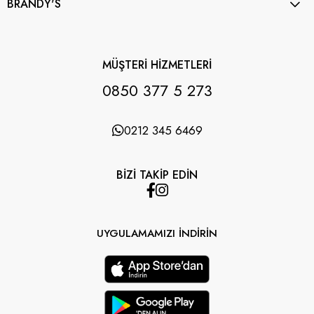
BRANDY'S
MÜŞTERİ HİZMETLERİ
0850 377 5 273
0212 345 6469
BİZİ TAKİP EDİN
UYGULAMAMIZI İNDİRİN