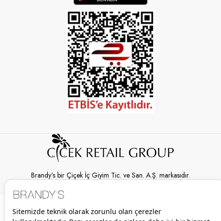
Brandy’s bir Çiçek İç Giyim Tic. ve San. A.Ş. markasıdır.
© 2026 Brandy’s | Her hakkı saklıdır.