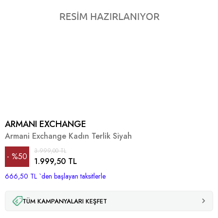
ARMANI EXCHANGE
Armani Exchange Kadın Terlik Siyah
3.999,00 TL
%
50
1.999,50 TL
666,50 TL
İndirim
`den başlayan taksitlerle
TÜM KAMPANYALARI KEŞFET